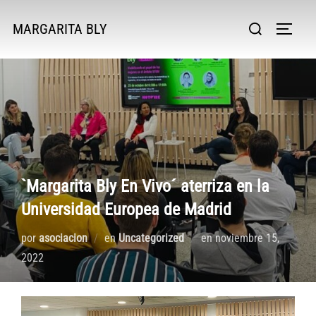
Saltar
Buscar:
MARGARITA BLY
al
ALTER
contenido
`Margarita Bly En Vivo´ aterriza en la
Universidad Europea de Madrid
Publicado
por
asociacion
en
Uncategorized
en
noviembre 15,
el
2022