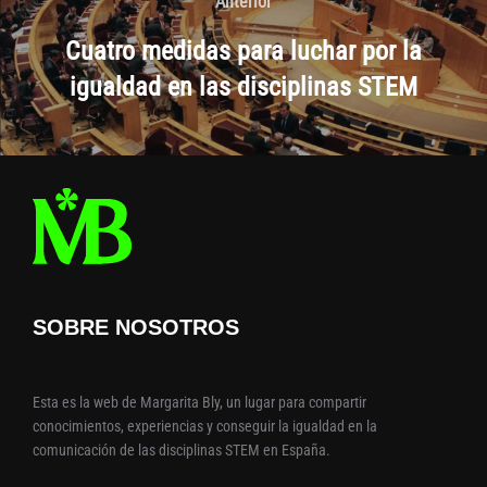
Anterior
Anterior
de
Cuatro medidas para luchar por la
entradas
igualdad en las disciplinas STEM
SOBRE NOSOTROS
Esta es la web de Margarita Bly, un lugar para compartir
conocimientos, experiencias y conseguir la igualdad en la
comunicación de las disciplinas STEM en España.