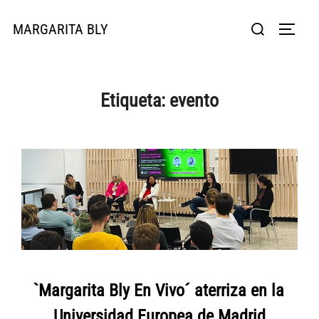
Saltar
Buscar:
MARGARITA BLY
al
ALTER
contenido
Etiqueta:
evento
`Margarita Bly En Vivo´ aterriza en la
Universidad Europea de Madrid